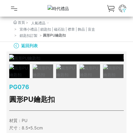
首頁
人氣禮品
商品總覽
宣傳小禮品 | 鎖匙扣 | 磁石貼 | 襟章 | 飾品 | 盲盒
圓形PU鑰匙扣
鎖匙扣訂製
最新禮品
返回列表
人氣禮品
作品廊
關於RUNTOO GIFT
PG076
圓形PU鑰匙扣
定製流程
最新動態
材質：PU
尺寸：8.5*5.5cm