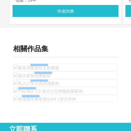
包裝：OPP
快速詢價
相關作品集
教育局客製化文創書籤
都大客製化陶瓷杯
私人訂製古典摺扇案例
The Box 7.0 港式小巴牌鑰匙圈案例
香港賽馬會客製化A4 L型文件夾
立即聯系